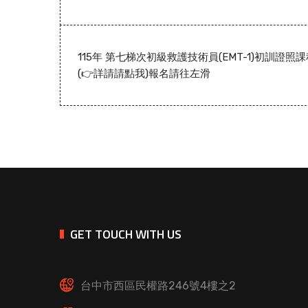
115年 第七梯次初級救護技術員(EMT-1)初訓證照
(👉詳請請點我)報名請往左滑
GET TOUCH WITH US
台中市西區民權路246號4樓之2