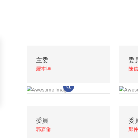
主委
委
羅本坤
陳
委員
委
郭嘉倫
鄭