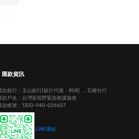
匯款資訊
匯款銀行：玉山銀行(銀行代號：808) ，五權分行
匯款戶名：台灣新視野緊急救護協會
匯款帳號：1300-940-026607
LINE連結