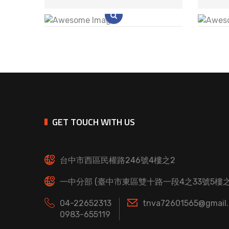
GET TOUCH WITH US
台中市西區民權路246號4樓之2
一中分部 (臺中市東區雙十路一段4之33號5樓之
04-22652313
tnva72601565@gmail
0983-655119