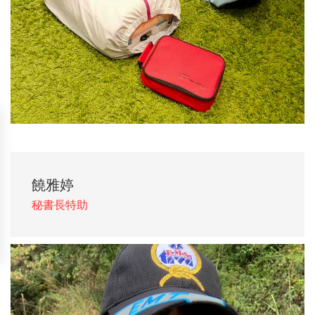
饒雅婷
秘書長特助