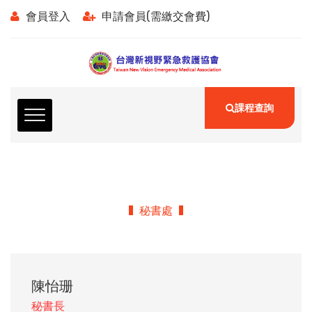
會員登入
申請會員(需繳交會費)
課程查詢
秘書處
陳怡珊
秘書長