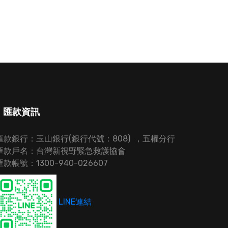
匯款資訊
匯款銀行：玉山銀行(銀行代號：808) ，五權分行
匯款戶名：台灣新視野緊急救護協會
匯款帳號：1300-940-026607
LINE連結