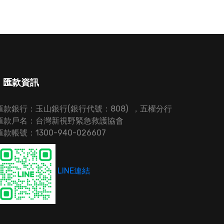
匯款資訊
匯款銀行：玉山銀行(銀行代號：808) ，五權分行
匯款戶名：台灣新視野緊急救護協會
匯款帳號：1300-940-026607
LINE連結