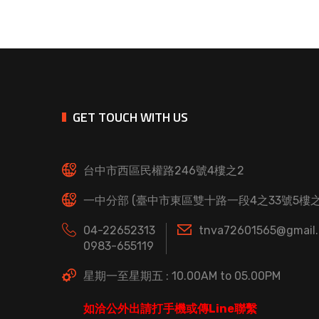
GET TOUCH WITH US
台中市西區民權路246號4樓之2
一中分部 (臺中市東區雙十路一段4之33號5樓之
04-22652313
tnva72601565@gmail
0983-655119
星期一至星期五 : 10.00AM to 05.00PM
如洽公外出請打手機或傳Line聯繫