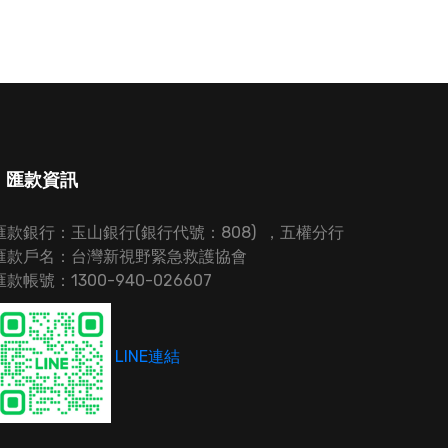
匯款資訊
匯款銀行：玉山銀行(銀行代號：808) ，五權分行
匯款戶名：台灣新視野緊急救護協會
匯款帳號：1300-940-026607
LINE連結