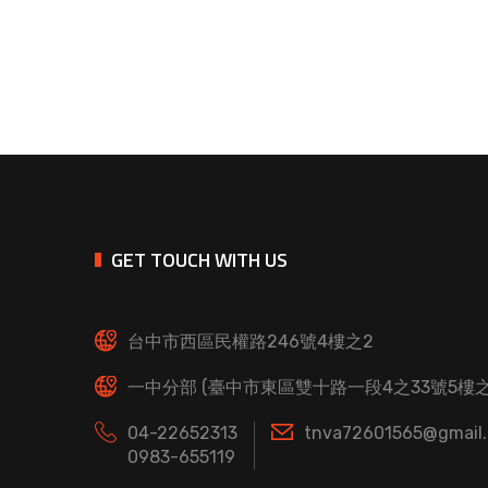
GET TOUCH WITH US
台中市西區民權路246號4樓之2
一中分部 (臺中市東區雙十路一段4之33號5樓之
04-22652313
tnva72601565@gmail
0983-655119