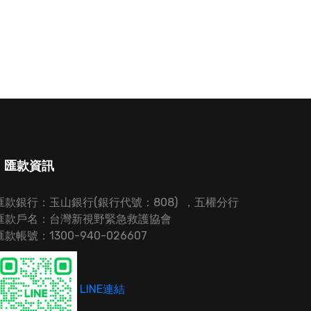
匯款資訊
匯款銀行：玉山銀行(銀行代號：808) ，五權分行
匯款戶名：台灣新視野緊急救護協會
匯款帳號：1300-940-026607
LINE連結