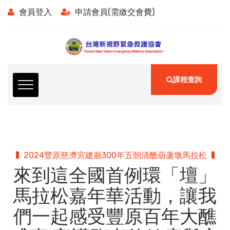
會員登入
申請會員(需繳交會費)
課程查詢
2024豐原慈濟宮建廟300年五朝清醮葫蘆墩馬拉松
來到這全國首例環「壇」
馬拉松嘉年華活動，讓我
們一起感受豐原百年大醮