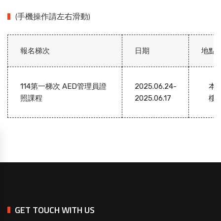
(手機操作請左右滑動)
報名梯次
日期
地點
114第一梯次 AED管理員證
2025.06.24-
本
照課程
2025.06.17
樓
GET TOUCH WITH US